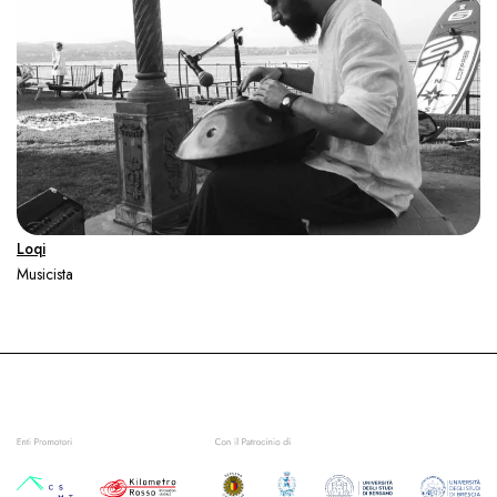
Loqi
Musicista